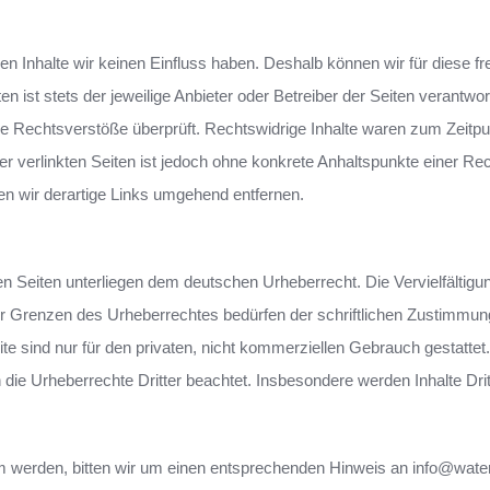
en Inhalte wir keinen Einfluss haben. Deshalb können wir für diese f
 ist stets der jeweilige Anbieter oder Betreiber der Seiten verantwort
he Rechtsverstöße überprüft. Rechtswidrige Inhalte waren zum Zeitpu
der verlinkten Seiten ist jedoch ohne konkrete Anhaltspunkte einer Re
n wir derartige Links umgehend entfernen.
sen Seiten unterliegen dem deutschen Urheberrecht. Die Vervielfältigu
der Grenzen des Urheberrechtes bedürfen der schriftlichen Zustimmu
te sind nur für den privaten, nicht kommerziellen Gebrauch gestattet.
n die Urheberrechte Dritter beachtet. Insbesondere werden Inhalte Drit
am werden, bitten wir um einen entsprechenden Hinweis an info@wate