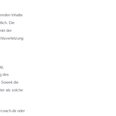
remden Inhalte
lich. Die
nkt der
chtsverletzung
ng,
ng des
 Soweit die
ter als solche
rcoach.de oder