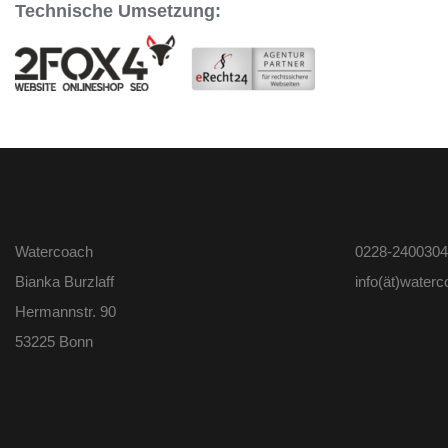
Technische Umsetzung:
Watercoach
0228-2400304
Bianka Burzlaff
info(ät)water
Hermannstr. 90
53225 Bonn