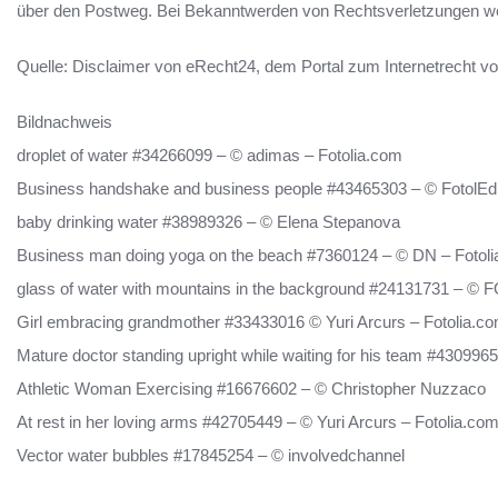
über den Postweg. Bei Bekanntwerden von Rechtsverletzungen wer
Quelle: Disclaimer von eRecht24, dem Portal zum Internetrecht v
Bildnachweis
droplet of water #34266099 – © adimas – Fotolia.com
Business handshake and business people #43465303 – © FotolEd
baby drinking water #38989326 – © Elena Stepanova
Business man doing yoga on the beach #7360124 – © DN – Fotol
glass of water with mountains in the background #24131731 – ©
Girl embracing grandmother #33433016 © Yuri Arcurs – Fotolia.c
Mature doctor standing upright while waiting for his team #4309
Athletic Woman Exercising #16676602 – © Christopher Nuzzaco
At rest in her loving arms #42705449 – © Yuri Arcurs – Fotolia.co
Vector water bubbles #17845254 – © involvedchannel